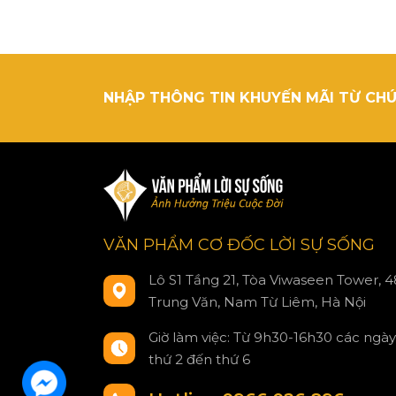
NHẬP THÔNG TIN KHUYẾN MÃI TỪ CHÚ
VĂN PHẨM CƠ ĐỐC LỜI SỰ SỐNG
Lô S1 Tầng 21, Tòa Viwaseen Tower, 4
Trung Văn, Nam Từ Liêm, Hà Nội
Giờ làm việc: Từ 9h30-16h30 các ngày
thứ 2 đến thứ 6