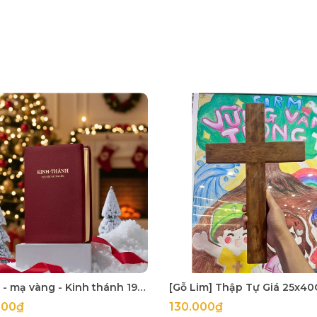
Bìa đỏ - mạ vàng - Kinh thánh 1925 khổ lớn 14x21cm in tại Hàn Quốc
000₫
130.000₫