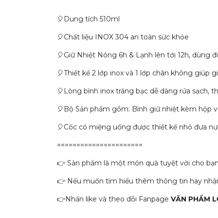
🎈Dung tích 510ml
️🎈Chất liệu INOX 304 an toàn sức khỏe
️🎈Giữ Nhiệt Nóng 6h & Lạnh lên tới 12h, dùng
️🎈Thiết kế 2 lớp inox và 1 lớp chân không giúp 
️🎈Lòng bình inox tráng bạc dễ dàng rửa sạch, t
️🎈Bộ Sản phẩm gồm: Bình giữ nhiệt kèm hộp v
️🎈Cốc có miệng uống được thiết kế nhỏ đưa n
======================
👉 Sản phẩm là một món quà tuyệt vời cho bạn b
👉 Nếu muốn tìm hiểu thêm thông tin hay nhận 
👉Nhấn like và theo dỗi Fanpage
VĂN PHẨM L