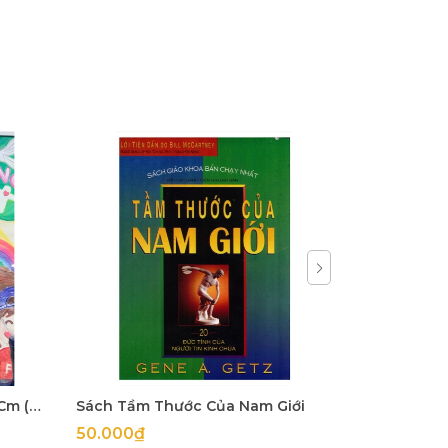
[Gỗ Lim] Thập Tự Giá 25x40Cm (mặt 5Cm dày 2Cm)
Sách Tầm Thước Của Nam Giới
50.000₫
65.000₫