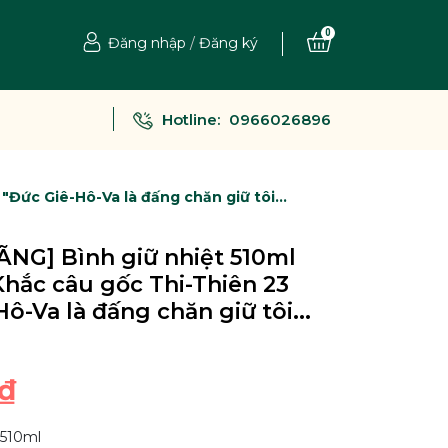
0
Đăng nhập
/
Đăng ký
Hotline:
0966026896
Đức Giê-Hô-Va là đấng chăn giữ tôi...
NG] Bình giữ nhiệt 510ml
Khắc câu gốc Thi-Thiên 23
ô-Va là đấng chăn giữ tôi...
₫
 510ml