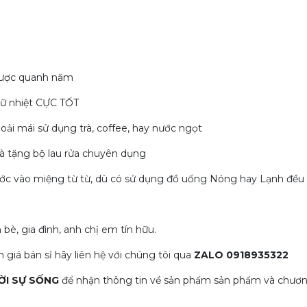
 được quanh năm
giữ nhiệt CỰC TỐT
hoải mái sử dụng trà, coffee, hay nước ngọt
à tặng bộ lau rửa chuyên dụng
ước vào miệng từ từ, dù có sử dụng đồ uống Nóng hay Lạnh đều 
è, gia đình, anh chị em tín hữu.
giá bán sỉ hãy liên hệ với chúng tôi qua
ZALO 0918935322
ỜI SỰ SỐNG
để nhận thông tin về sản phẩm sản phẩm và chương