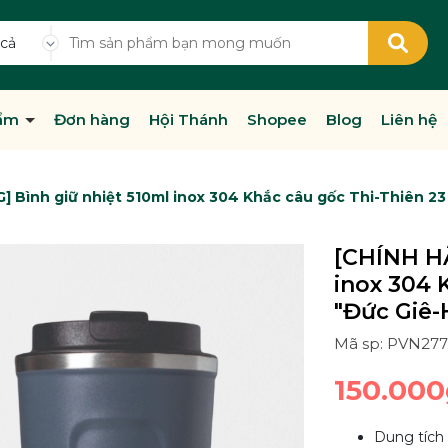
 cả
hẩm
Đơn hàng
Hội Thánh
Shopee
Blog
Liên hệ
 Bình giữ nhiệt 510ml inox 304 Khắc câu gốc Thi-Thiên 23 "
[CHÍNH HÃ
inox 304 
"Đức Giê-H
Mã sp: PVN277
150.000
Dung tích