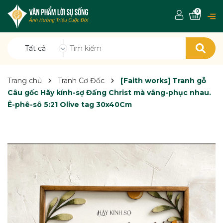
0
Tất cả
Trang chủ
Tranh Cơ Đốc
[Faith works] Tranh gỗ
Câu gốc Hãy kính-sợ Đấng Christ mà vâng-phục nhau.
Ê-phê-sô 5:21 Olive tag 30x40Cm