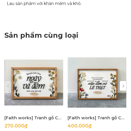
Lau sản phẩm với khăn mềm và khô.
Sản phẩm cùng loại
[Faith works] Tranh gỗ Câu gốc Nguyện mắt Chúa... II Sử Ký 6:20 20x30Cm
[Faith works] Tranh gỗ Câu gốc Việc làm và lẽ thật... I Giăng 3:18 30x40Cm
270.000₫
400.000₫