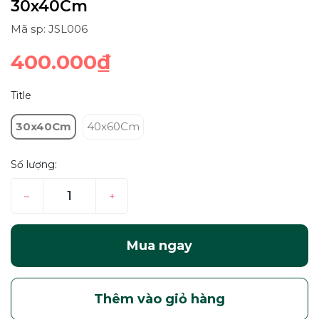
30x40Cm
Mã sp: JSL006
400.000₫
Title
30x40Cm
40x60Cm
Số lượng:
–
+
Mua ngay
Thêm vào giỏ hàng