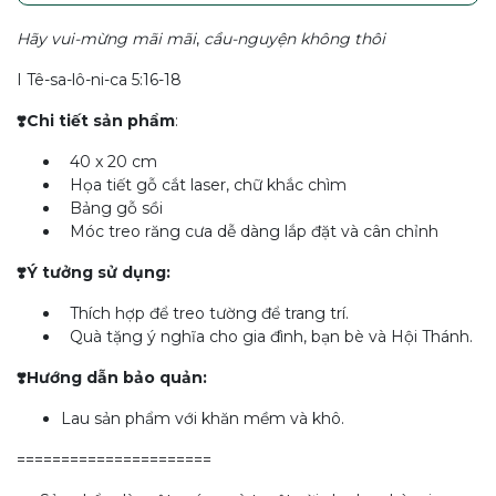
Hãy vui-mừng mãi mãi
,
cầu-nguyện không thôi
I Tê-sa-lô-ni-ca 5:16-18
❣️Chi tiết sản phẩm
:
40 x 20 cm
Họa tiết gỗ cắt laser, chữ khắc chìm
Bảng gỗ sồi
Móc treo răng cưa dễ dàng lắp đặt và cân chỉnh
❣️Ý tưởng sử dụng:
Thích hợp để treo tường để trang trí.
Quà tặng ý nghĩa cho gia đình, bạn bè và Hội Thánh.
❣️Hướng dẫn bảo quản:
Lau sản phẩm với khăn mềm và khô.
======================