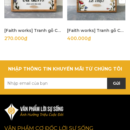
[Faith works] Tranh gỗ Câu gốc Nguyện mắt Chúa... II Sử Ký 6:20 20x30Cm
[Faith works] Tranh gỗ Câu gốc Việc làm và lẽ thật... I Giăng 3:18 30x40Cm
270.000₫
400.000₫
NHẬP THÔNG TIN KHUYẾN MÃI TỪ CHÚNG TÔI
Gửi
VĂN PHẨM CƠ ĐỐC LỜI SỰ SỐNG