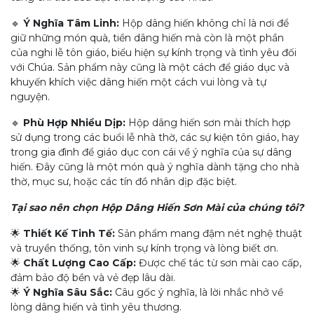
🔹
Ý Nghĩa Tâm Linh:
Hộp dâng hiến không chỉ là nơi để
giữ những món quà, tiền dâng hiến mà còn là một phần
của nghi lễ tôn giáo, biểu hiện sự kính trọng và tình yêu đối
với Chúa. Sản phẩm này cũng là một cách để giáo dục và
khuyến khích việc dâng hiến một cách vui lòng và tự
nguyện.
🔹
Phù Hợp Nhiều Dịp:
Hộp dâng hiến sơn mài thích hợp
sử dụng trong các buổi lễ nhà thờ, các sự kiện tôn giáo, hay
trong gia đình để giáo dục con cái về ý nghĩa của sự dâng
hiến. Đây cũng là một món quà ý nghĩa dành tặng cho nhà
thờ, mục sư, hoặc các tín đồ nhân dịp đặc biệt.
Tại sao nên chọn Hộp Dâng Hiến Sơn Mài của chúng tôi?
🌟
Thiết Kế Tinh Tế:
Sản phẩm mang đậm nét nghệ thuật
và truyền thống, tôn vinh sự kính trọng và lòng biết ơn.
🌟
Chất Lượng Cao Cấp:
Được chế tác từ sơn mài cao cấp,
đảm bảo độ bền và vẻ đẹp lâu dài.
🌟
Ý Nghĩa Sâu Sắc:
Câu gốc ý nghĩa, là lời nhắc nhở về
lòng dâng hiến và tình yêu thương.