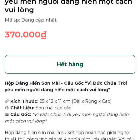
yêu mến người dâng hiến một cách
vui lòng
Mã sp: Đang cập nhật
370.000₫
Hết hàng
Hộp Dâng Hiến Sơn Mài - Câu Gốc "Vì Đức Chúa Trời
yêu mến người dâng hiến một cách vui lòng"
📏
Kích Thước:
25 x 12 x 11 cm (Dài x Rộng x Cao)
🎨
Chất Liệu:
Sơn mài cao cấp
📖
Câu Gốc:
"Vì Đức Chúa Trời yêu mến người dâng hiến
một cách vui lòng"
Hộp dâng hiến sơn mài là sự kết hợp hoàn hảo giữa nghệ
thuật thủ công tinh xảo và ý nghĩa tâm linh sâu sắc. Với câu