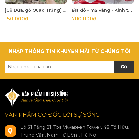
[Gỗ Dừa, gỗ Quao Trắng] Thập tự thánh giá treo tường
Bìa đỏ - mạ vàng - Kinh thánh 1925 khổ lớn 14x21cm in tại Hàn Quốc
150.000₫
700.000₫
NHẬP THÔNG TIN KHUYẾN MÃI TỪ CHÚNG TÔI
Gửi
VĂN PHẨM CƠ ĐỐC LỜI SỰ SỐNG
Lô S1 Tầng 21, Tòa Viwaseen Tower, 48 Tố Hữu,
Trung Văn, Nam Từ Liêm, Hà Nội