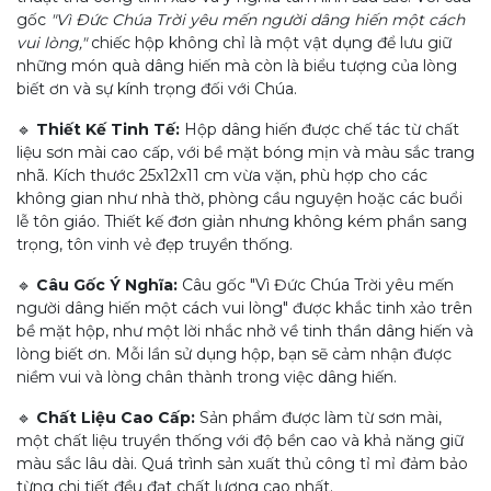
gốc
"Vì Đức Chúa Trời yêu mến người dâng hiến một cách
vui lòng,"
chiếc hộp không chỉ là một vật dụng để lưu giữ
những món quà dâng hiến mà còn là biểu tượng của lòng
biết ơn và sự kính trọng đối với Chúa.
🔹
Thiết Kế Tinh Tế:
Hộp dâng hiến được chế tác từ chất
liệu sơn mài cao cấp, với bề mặt bóng mịn và màu sắc trang
nhã. Kích thước 25x12x11 cm vừa vặn, phù hợp cho các
không gian như nhà thờ, phòng cầu nguyện hoặc các buổi
lễ tôn giáo. Thiết kế đơn giản nhưng không kém phần sang
trọng, tôn vinh vẻ đẹp truyền thống.
🔹
Câu Gốc Ý Nghĩa:
Câu gốc "Vì Đức Chúa Trời yêu mến
người dâng hiến một cách vui lòng" được khắc tinh xảo trên
bề mặt hộp, như một lời nhắc nhở về tinh thần dâng hiến và
lòng biết ơn. Mỗi lần sử dụng hộp, bạn sẽ cảm nhận được
niềm vui và lòng chân thành trong việc dâng hiến.
🔹
Chất Liệu Cao Cấp:
Sản phẩm được làm từ sơn mài,
một chất liệu truyền thống với độ bền cao và khả năng giữ
màu sắc lâu dài. Quá trình sản xuất thủ công tỉ mỉ đảm bảo
từng chi tiết đều đạt chất lượng cao nhất.