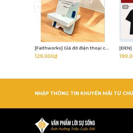
[Faithworks] Giá đỡ điện thoại câu gốc Prayer & Petition With Thanksgiving - 16x7Cm
129.000₫
190.
NHẬP THÔNG TIN KHUYẾN MÃI TỪ CHÚ