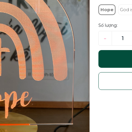
Hope
God i
Số lượng:
–