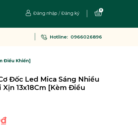
0
Đăng nhập
/
Đăng ký
Hotline:
0966026896
m Điều Khiển]
Cơ Đốc Led Mica Sáng Nhiều
i Xịn 13x18Cm [Kèm Điều
0₫