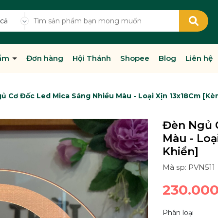
 cả
hẩm
Đơn hàng
Hội Thánh
Shopee
Blog
Liên hệ
ủ Cơ Đốc Led Mica Sáng Nhiều Màu - Loại Xịn 13x18Cm [Kè
Đèn Ngủ 
Màu - Loạ
Khiển]
Mã sp: PVN511
230.00
Phân loại