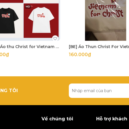
[ĐEN] Áo thu Christ for Vietnam chỉ size M
[BE] Áo Thun Christ For Vie
000₫
160.000₫
NG TÔI
Về chúng tôi
Hỗ trợ khách