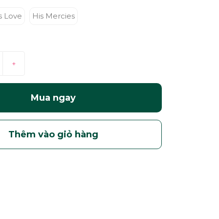
s Love
His Mercies
+
Mua ngay
Thêm vào giỏ hàng