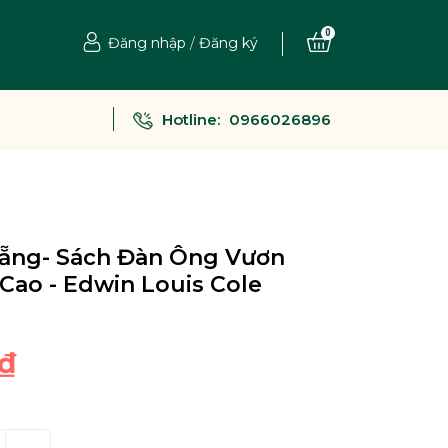
0
Đăng nhập
/
Đăng ký
Hotline:
0966026896
ẵng- Sách Đàn Ông Vươn
Cao - Edwin Louis Cole
₫