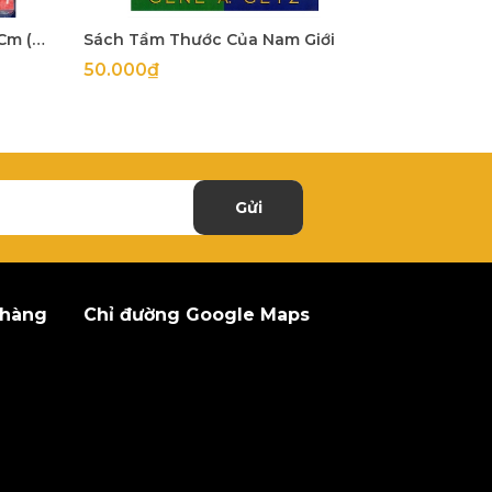
[Gỗ Lim] Thập Tự Giá 25x40Cm (mặt 5Cm dày 2Cm)
Sách Tầm Thước Của Nam Giới
50.000₫
65.000₫
Gửi
 hàng
Chỉ đường Google Maps