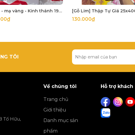
Bìa đỏ - mạ vàng - Kinh thánh 1925 khổ lớn 14x21cm in tại Hàn Quốc
000₫
130.000₫
NG TÔI
Về chúng tôi
Hỗ trợ khách
Trang chủ
Giới thiệu
8 Tố Hữu,
Danh mục sản
phẩm