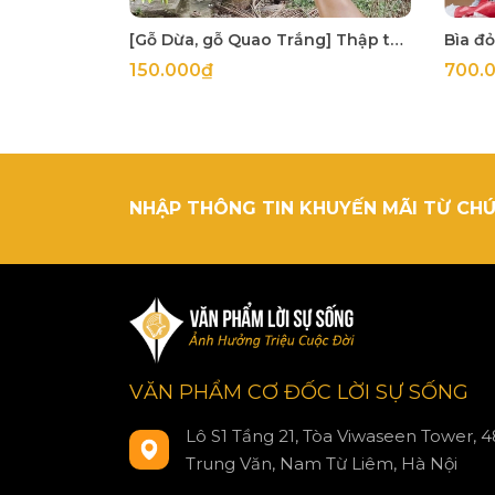
[Gỗ Dừa, gỗ Quao Trắng] Thập tự thánh giá treo tường
150.000₫
700.
NHẬP THÔNG TIN KHUYẾN MÃI TỪ CHÚ
VĂN PHẨM CƠ ĐỐC LỜI SỰ SỐNG
Lô S1 Tầng 21, Tòa Viwaseen Tower, 4
Trung Văn, Nam Từ Liêm, Hà Nội