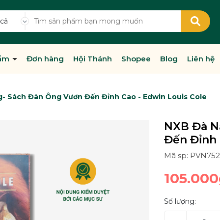
 cả
hẩm
Đơn hàng
Hội Thánh
Shopee
Blog
Liên hệ
- Sách Đàn Ông Vươn Đến Đỉnh Cao - Edwin Louis Cole
NXB Đà N
Đến Đỉnh 
Mã sp: PVN752
105.000
Số lượng: