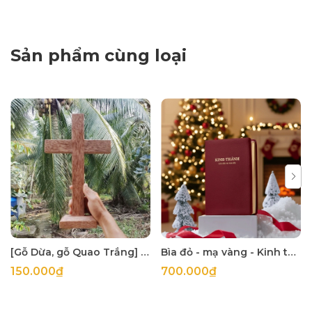
Sản phẩm cùng loại
[Gỗ Dừa, gỗ Quao Trắng] Thập tự thánh giá treo tường
Bìa đỏ - mạ vàng - Kinh thánh 1925 khổ lớn 14x21cm in tại Hàn Quốc
150.000₫
700.000₫