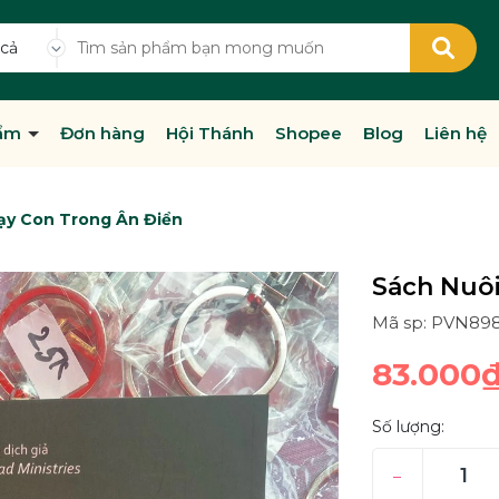
 cả
hẩm
Đơn hàng
Hội Thánh
Shopee
Blog
Liên hệ
ạy Con Trong Ân Điển
Sách Nuôi
Mã sp: PVN89
83.000
Số lượng:
–