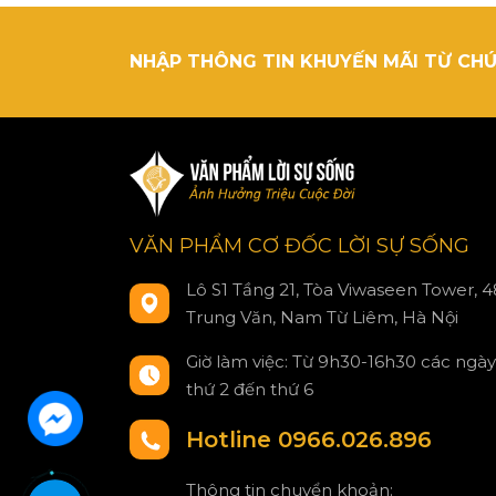
NHẬP THÔNG TIN KHUYẾN MÃI TỪ CHÚ
VĂN PHẨM CƠ ĐỐC LỜI SỰ SỐNG
Lô S1 Tầng 21, Tòa Viwaseen Tower, 4
Trung Văn, Nam Từ Liêm, Hà Nội
Giờ làm việc: Từ 9h30-16h30 các ngày
thứ 2 đến thứ 6
Hotline 0966.026.896
Thông tin chuyển khoản: