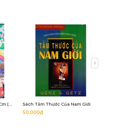
[Gỗ Lim] Thập Tự Giá 25x40Cm (mặt 5Cm dày 2Cm)
Sách Tầm Thước Của Nam Giới
50.000₫
65.000₫