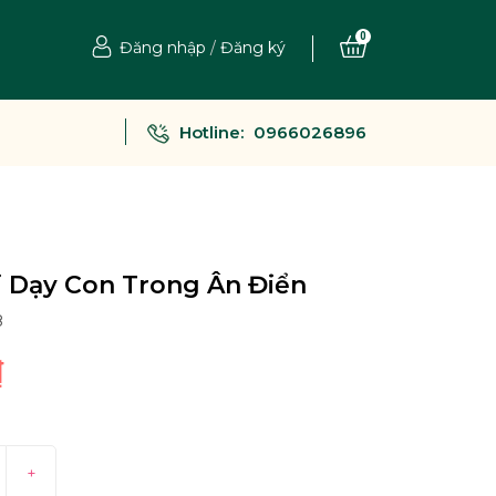
0
Đăng nhập
/
Đăng ký
Hotline:
0966026896
 Dạy Con Trong Ân Điển
8
₫
+