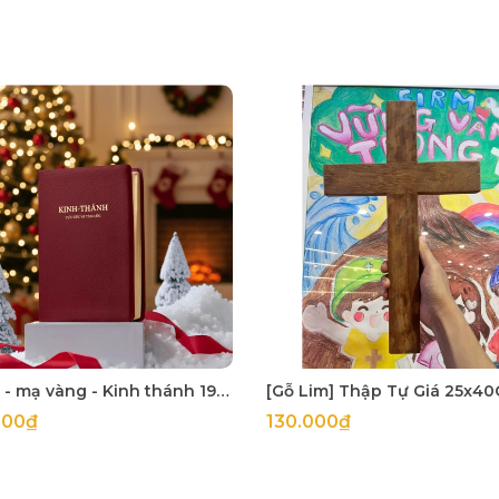
Bìa đỏ - mạ vàng - Kinh thánh 1925 khổ lớn 14x21cm in tại Hàn Quốc
000₫
130.000₫