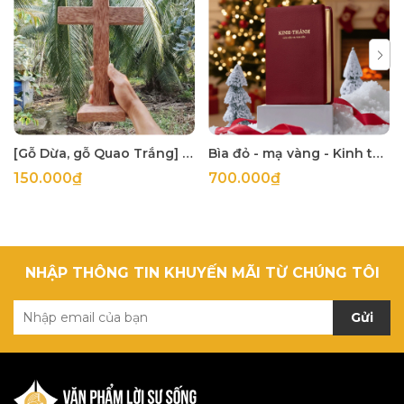
[Gỗ Dừa, gỗ Quao Trắng] Thập tự thánh giá treo tường
Bìa đỏ - mạ vàng - Kinh thánh 1925 khổ lớn 14x21cm in tại Hàn Quốc
150.000₫
700.000₫
NHẬP THÔNG TIN KHUYẾN MÃI TỪ CHÚNG TÔI
Gửi