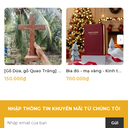
[Gỗ Dừa, gỗ Quao Trắng] Thập tự thánh giá treo tường
Bìa đỏ - mạ vàng - Kinh thánh 1925 khổ lớn 14x21cm in tại Hàn Quốc
150.000₫
700.000₫
NHẬP THÔNG TIN KHUYẾN MÃI TỪ CHÚNG TÔI
Gửi