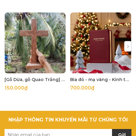
[Gỗ Dừa, gỗ Quao Trắng] Thập tự thánh giá treo tường
Bìa đỏ - mạ vàng - Kinh thánh 1925 khổ lớn 14x21cm in tại Hàn Quốc
150.000₫
700.000₫
NHẬP THÔNG TIN KHUYẾN MÃI TỪ CHÚNG TÔI
Gửi