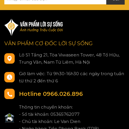
VĂN PHẨM CƠ ĐỐC LỜI SỰ SỐNG
Lô S1 Tầng 21, Tòa Viwaseen Tower, 48 Tố Hữu,
Trung Văn, Nam Từ Liêm, Hà Nội
Giờ làm việc: Từ 9h30-16h30 các ngày trong tuần
từ thứ 2 đến thứ 6
Hotline 0966.026.896
Thông tin chuyển khoản:
- Số tài khoản: 05365762077
- Chủ tài khoản: Le Van Dien
- Ngân hàng: Tiền Phong Bank (TPB)