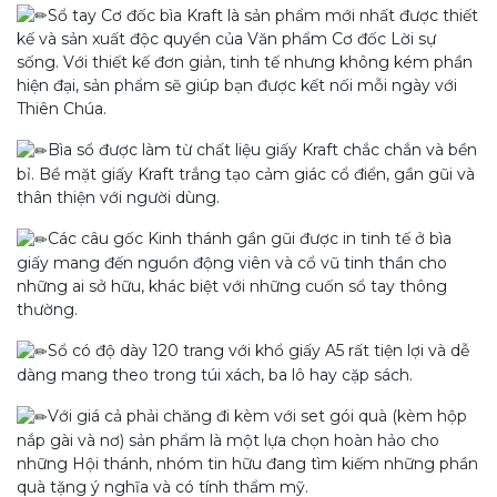
Sổ tay Cơ đốc bìa Kraft là sản phẩm mới nhất được thiết
kế và sản xuất độc quyền của Văn phẩm Cơ đốc Lời sự
sống. Với thiết kế đơn giản, tinh tế nhưng không kém phần
hiện đại, sản phẩm sẽ giúp bạn được kết nối mỗi ngày với
Thiên Chúa.
Bìa sổ được làm từ chất liệu giấy Kraft chắc chắn và bền
bỉ. Bề mặt giấy Kraft trắng tạo cảm giác cổ điển, gần gũi và
thân thiện với người dùng.
Các câu gốc Kinh thánh gần gũi được in tinh tế ở bìa
giấy mang đến nguồn động viên và cổ vũ tinh thần cho
những ai sở hữu, khác biệt với những cuốn sổ tay thông
thường.
Sổ có độ dày 120 trang với khổ giấy A5 rất tiện lợi và dễ
dàng mang theo trong túi xách, ba lô hay cặp sách.
Với giá cả phải chăng đi kèm với set gói quà (kèm hộp
nắp gài và nơ) sản phẩm là một lựa chọn hoàn hảo cho
những Hội thánh, nhóm tin hữu đang tìm kiếm những phần
quà tặng ý nghĩa và có tính thẩm mỹ.