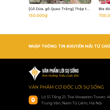
[Gỗ Dừa, gỗ Quao Trắng] Thập tự thánh giá treo tường
150.000₫
700.
NHẬP THÔNG TIN KHUYẾN MÃI TỪ CHÚ
VĂN PHẨM CƠ ĐỐC LỜI SỰ SỐNG
Lô S1 Tầng 21, Tòa Viwaseen Tower, 4
Trung Văn, Nam Từ Liêm, Hà Nội