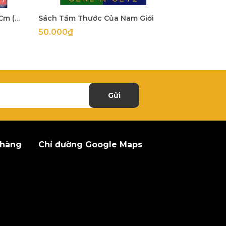
[Gỗ Lim] Thập Tự Giá 25x40Cm (mặt 5Cm dày 2Cm)
Sách Tầm Thước Của Nam Giới
50.000₫
65.000₫
Gửi
 hàng
Chỉ đường Google Maps