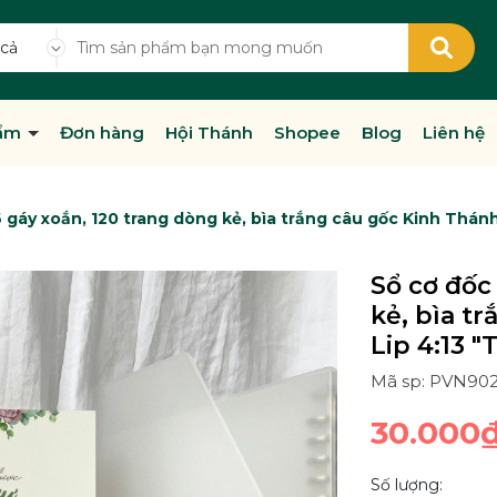
 cả
hẩm
Đơn hàng
Hội Thánh
Shopee
Blog
Liên hệ
 gáy xoắn, 120 trang dòng kẻ, bìa trắng câu gốc Kinh Thánh 
Sổ cơ đốc
kẻ, bìa t
Lip 4:13 "
Mã sp: PVN90
30.000
Số lượng: