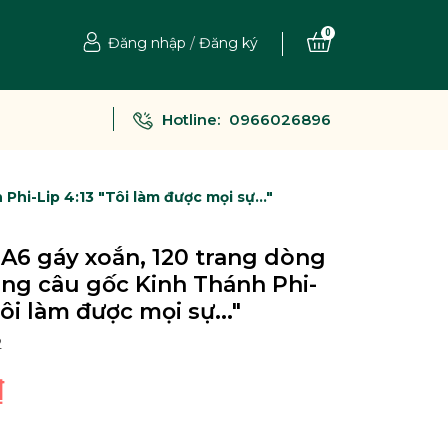
0
Đăng nhập
/
Đăng ký
Hotline:
0966026896
Phi-Lip 4:13 "Tôi làm được mọi sự..."
 A6 gáy xoắn, 120 trang dòng
rắng câu gốc Kinh Thánh Phi-
Tôi làm được mọi sự..."
2
₫