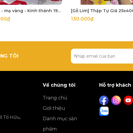
Bìa đỏ - mạ vàng - Kinh thánh 1925 khổ lớn 14x21cm in tại Hàn Quốc
000₫
130.000₫
NG TÔI
Về chúng tôi
Hỗ trợ khách
Trang chủ
Giới thiệu
8 Tố Hữu,
Danh mục sản
phẩm