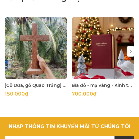
[Gỗ Dừa, gỗ Quao Trắng] Thập tự thánh giá treo tường
Bìa đỏ - mạ vàng - Kinh thánh 1925 khổ lớn 14x21cm in tại Hàn Quốc
150.000₫
700.000₫
NHẬP THÔNG TIN KHUYẾN MÃI TỪ CHÚNG TÔI