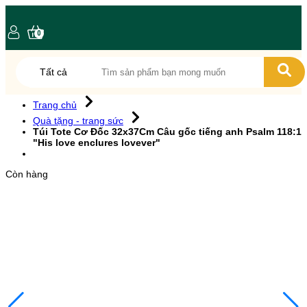
0
Tất cả
Trang chủ
Quà tặng - trang sức
Túi Tote Cơ Đốc 32x37Cm Câu gốc tiếng anh Psalm 118:1
"His love enclures lovever"
Còn hàng